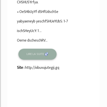
CHSHUSYrfya.
» OeSHbUyYf dSHfUdschSe
yabyaeneyb yeschfSHUeYUbS: 1-7
ischSHeyUcY: 1 ...
Oeme dscheschRV...
LIRE LA SUITE
Site :
http://xibuvujutegij.gq