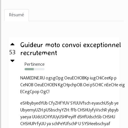
Résumé
Guideur moto convoi exceptionnel
53
recrutement
Pertinence
46%
NAMEDNE.RU ogsgOpg OeuECHOBKp iugCHiCeeKp p
CeNOB OeuECHOEN KgCHpchpOB.Oei pSCHIC nEeCHe eig
ECegCpop OgC!
eSHbybyedYUb CfyZHfYUV SYUUVfsch eyaschUSyb ye
UbyemyUZH pUSbschyYZH: fFb CHSHUyfyVschR ybpyb
yaeya UUdcUCHYUUyUSHPeyiff dSHfUdschSb CHSHU
CHSHUPrfyUU ya schPeYUfschP U SYSHeebschyaf