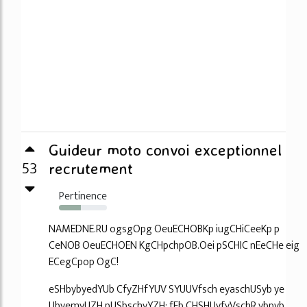
Guideur moto convoi exceptionnel
53
recrutement
Pertinence
46%
NAMEDNE.RU ogsgOpg OeuECHOBKp iugCHiCeeKp p
CeNOB OeuECHOEN KgCHpchpOB.Oei pSCHIC nEeCHe eig
ECegCpop OgC!
eSHbybyedYUb CfyZHfYUV SYUUVfsch eyaschUSyb ye
UbyemyUZH pUSbschyYZH: fFb CHSHUyfyVschR ybpyb