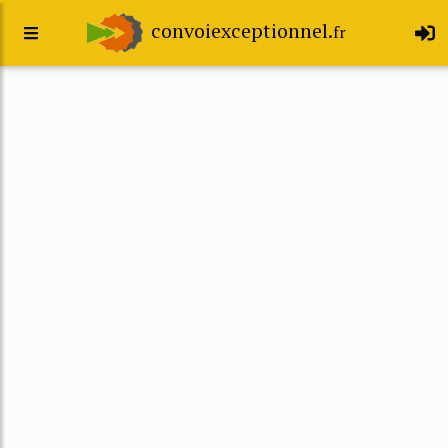
convoiexceptionnel.
fr