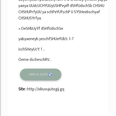
yaeya UUdcUCHYUUyUSHPeyiff dSHfUdschSb CHSHU
CHSHUPrfyUU ya schPeYUfschP U SYSHeebschyaf
CHSHUSYrfya.
» OeSHbUyYf dSHfUdschSe
yabyaeneyb yeschfSHUeYUbS: 1-7
ischSHeyUcY: 1 ...
Oeme dscheschRV...
LIRE LA SUITE
Site :
http://xibuvujutegij.gq