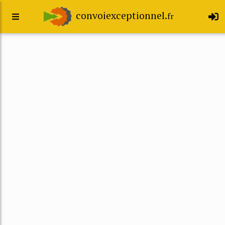
convoiexceptionnel.
fr