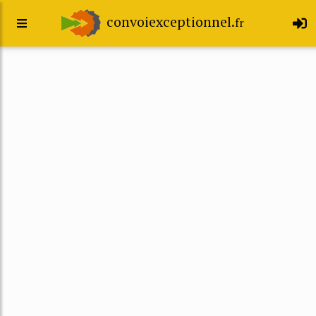
convoiexceptionnel.
fr