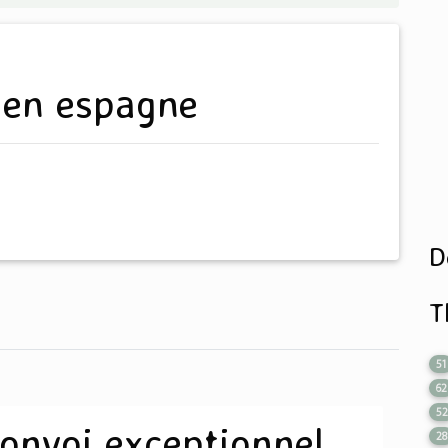
r en espagne
D
T
51
62
5
onvoi exceptionnel
28