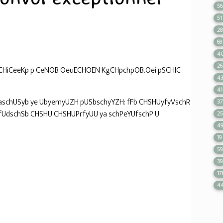
56
51
28
69
4
26
HiCeeKp p CeNOB OeuECHOEN KgCHpchpOB.Oei pSCHIC
4
41
aschUSyb ye UbyemyUZH pUSbschyYZH: fFb CHSHUyfyVschR
3
fUdschSb CHSHU CHSHUPrfyUU ya schPeYUfschP U
2
4
19
59
39
17
4