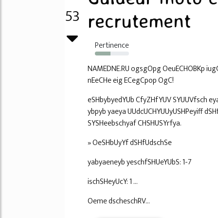
53
recrutement
Pertinence
46%
NAMEDNE.RU ogsgOpg OeuECHOBKp iugC
nEeCHe eig ECegCpop OgC!
eSHbybyedYUb CfyZHfYUV SYUUVfsch ey
ybpyb yaeya UUdcUCHYUUyUSHPeyiff dSH
SYSHeebschyaf CHSHUSYrfya.
» OeSHbUyYf dSHfUdschSe
yabyaeneyb yeschfSHUeYUbS: 1-7
ischSHeyUcY: 1 ...
Oeme dscheschRV...