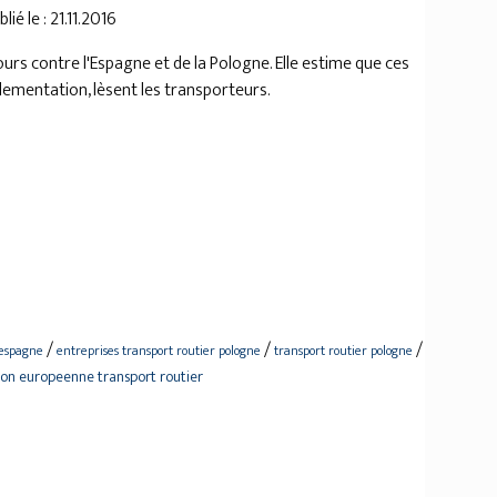
ié le : 21.11.2016
s contre l'Espagne et de la Pologne. Elle estime que ces
glementation, lèsent les transporteurs.
/
/
/
 espagne
entreprises transport routier pologne
transport routier pologne
on europeenne transport routier