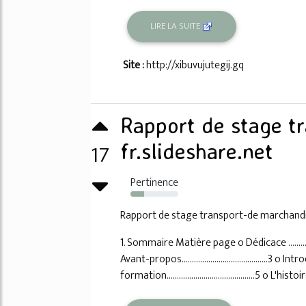
LIRE LA SUITE
Site :
http://xibuvujutegij.gq
Rapport de stage t
17
fr.slideshare.net
Pertinence
29%
Rapport de stage transport-de marchand
1. Sommaire Matière page o Dédicace ........................
Avant-propos..........................................3 o Introduc
formation...........................................5 o L'