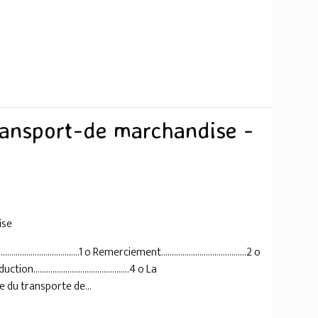
ransport-de marchandise -
ise
......................1 o Remerciement........................................2 o
tion.............................................4 o La
histoire du transporte de...