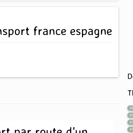
ansport france espagne
D
T
2
62
51
rt par route d'un
41