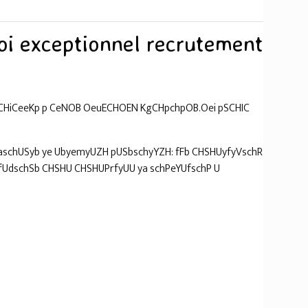
i exceptionnel recrutement
HiCeeKp p CeNOB OeuECHOEN KgCHpchpOB.Oei pSCHIC
aschUSyb ye UbyemyUZH pUSbschyYZH: fFb CHSHUyfyVschR
fUdschSb CHSHU CHSHUPrfyUU ya schPeYUfschP U