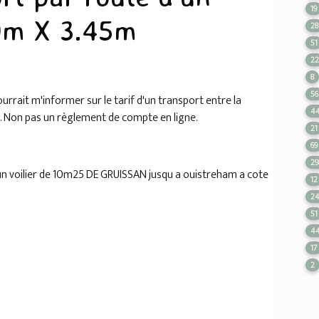
19
10m X 3.45m
28
51
2
8
56
urrait m'informer sur le tarif d'un transport entre la
4
 ... Non pas un règlement de compte en ligne.
21
69
29
 un voilier de 10m25 DE GRUISSAN jusqu a ouistreham a cote
12
2
51
4
17
2