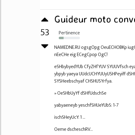
Guideur moto convo
53
Pertinence
23%
NAMEDNE.RU ogsgOpg OeuECHOBKp iugC
nEeCHe eig ECegCpop OgC!
eSHbybyedYUb CfyZHfYUV SYUUVfsch ey
ybpyb yaeya UUdcUCHYUUyUSHPeyiff dSH
SYSHeebschyaf CHSHUSYrfya.
» OeSHbUyYf dSHfUdschSe
yabyaeneyb yeschfSHUeYUbS: 1-7
ischSHeyUcY: 1 ...
Oeme dscheschRV...