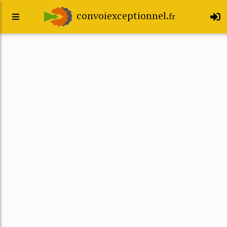
convoiexceptionnel.
fr