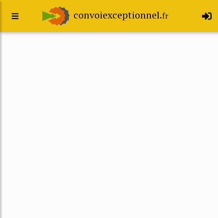
convoiexceptionnel.
fr