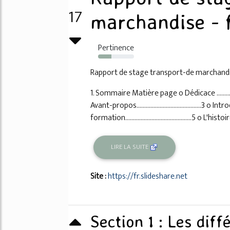
17
marchandise - f
Pertinence
37%
Rapport de stage transport-de marchand
1. Sommaire Matière page o Dédicace ........................
Avant-propos..........................................3 o Introduc
formation...........................................5 o L'
LIRE LA SUITE
Site :
https://fr.slideshare.net
Section 1 : Les dif