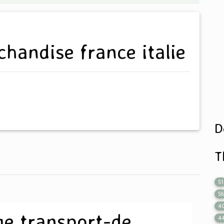
chandise france italie
D
T
51
56
4
ge transport-de
4