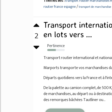
Thèmes liés :
transport routier marchandises 
/
routier france espagne
transport de marchandise 
Transport internati
2
en lots vers ...
Pertinence
49%
Transport routier international et nationa
Marports transporte vos marchandises da
Départs quotidiens vers la France et à l'in
De la palette au camion complet, de 500 K
de marchandises, au départ ou à destinati
des remorques bâchées Tautliner ou...