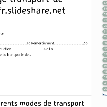
62
r.slideshare.net
59
28
2
26
51
ise
13
......................1 o Remerciement........................................2 o
1
tion.............................................4 o La
4
histoire du transporte de...
3
19
69
41
28
4
26
lu
férents modes de transport