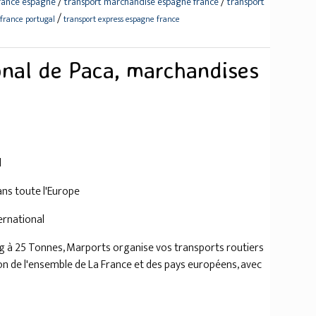
/
/
france espagne
transport marchandise espagne france
transport
/
france portugal
transport express espagne france
onal de Paca, marchandises
l
ns toute l'Europe
ternational
g à 25 Tonnes, Marports organise vos transports routiers
on de l'ensemble de La France et des pays européens, avec