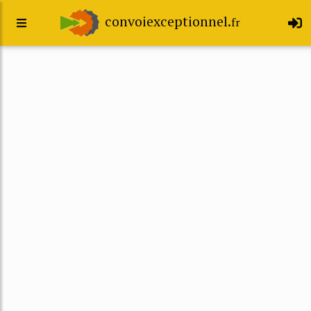
convoiexceptionnel.
fr