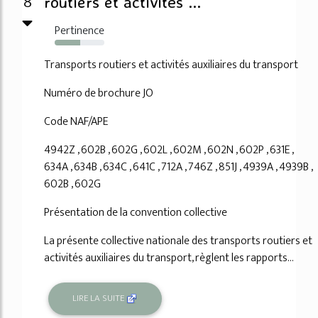
8
routiers et activités ...
Pertinence
51%
Transports routiers et activités auxiliaires du transport
Numéro de brochure JO
Code NAF/APE
4942Z , 602B , 602G , 602L , 602M , 602N , 602P , 631E ,
634A , 634B , 634C , 641C , 712A , 746Z , 851J , 4939A , 4939B ,
602B , 602G
Présentation de la convention collective
La présente collective nationale des transports routiers et
activités auxiliaires du transport, règlent les rapports...
LIRE LA SUITE