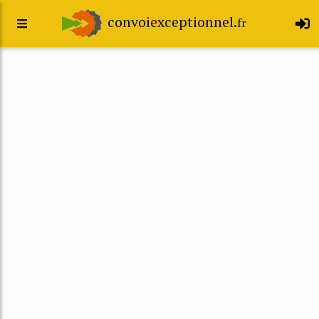
convoiexceptionnel.
fr