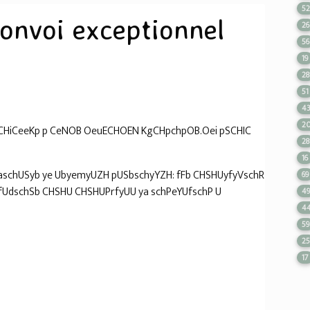
5
onvoi exceptionnel
26
56
19
28
51
4
2
HiCeeKp p CeNOB OeuECHOEN KgCHpchpOB.Oei pSCHIC
28
16
aschUSyb ye UbyemyUZH pUSbschyYZH: fFb CHSHUyfyVschR
69
fUdschSb CHSHU CHSHUPrfyUU ya schPeYUfschP U
4
4
59
2
17