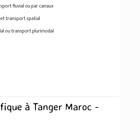
nsport fluvial ou par canaux
 et transport spatial
al ou transport plurimodal
ifique à Tanger Maroc -