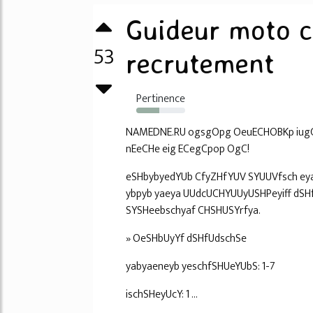
Guideur moto c
53
recrutement
Pertinence
47%
NAMEDNE.RU ogsgOpg OeuECHOBKp iugC
nEeCHe eig ECegCpop OgC!
eSHbybyedYUb CfyZHfYUV SYUUVfsch ey
ybpyb yaeya UUdcUCHYUUyUSHPeyiff dSH
SYSHeebschyaf CHSHUSYrfya.
» OeSHbUyYf dSHfUdschSe
yabyaeneyb yeschfSHUeYUbS: 1-7
ischSHeyUcY: 1 ...