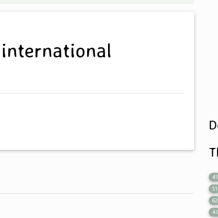
D
T
41
51
62
4