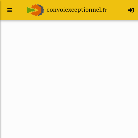
convoiexceptionnel.
fr