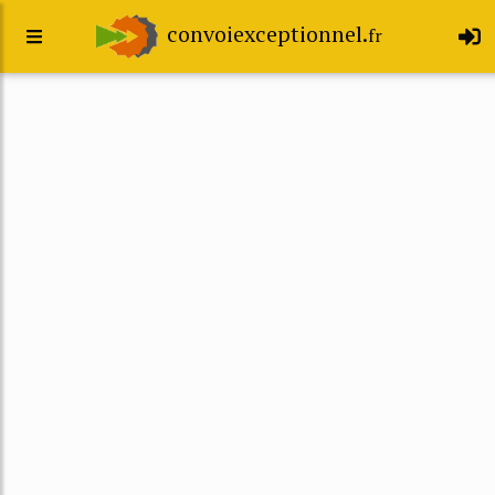
convoiexceptionnel.
fr