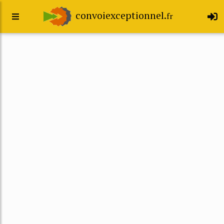
convoiexceptionnel.
fr