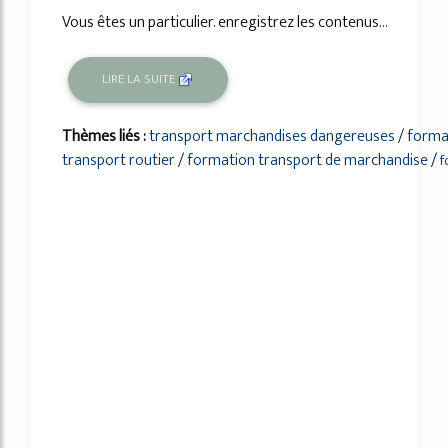
Vous êtes un particulier. enregistrez les contenus...
LIRE LA SUITE
Thèmes liés :
transport marchandises dangereuses
/
forma
transport routier
/
formation transport de marchandise
/
f