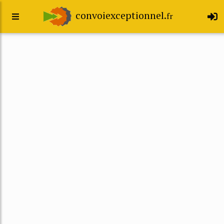
convoiexceptionnel.
fr