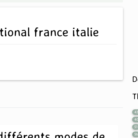
tional france italie
D
T
4
4
51
 différents modes de
56