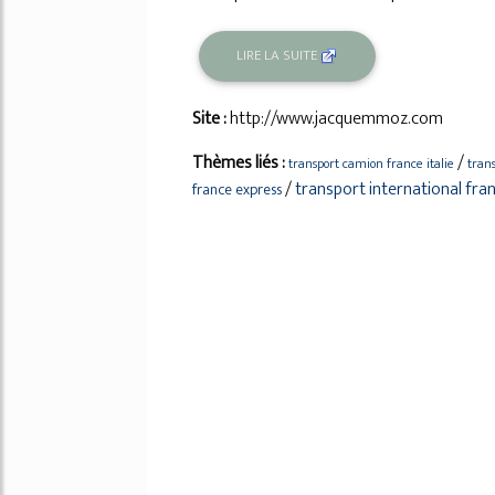
LIRE LA SUITE
Site :
http://www.jacquemmoz.com
Thèmes liés :
/
transport camion france italie
trans
/
transport international fra
france express