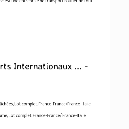
GE est une entreprise de transport routier de tout
ts Internationaux ... -
chées, Lot complet. France-France/France-Italie
e, Lot complet. France-France/ France-Italie