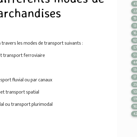
41
archandises
2
19
13
16
62
 travers les modes de transport suivants :
5
et transport ferroviaire
51
4
13
17
nsport fluvial ou par canaux
2
 et transport spatial
1
17
al ou transport plurimodal
16
4