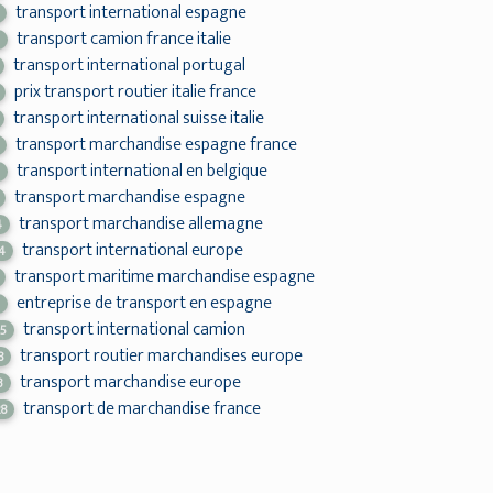
transport international espagne
transport camion france italie
2
transport international portugal
prix transport routier italie france
transport international suisse italie
transport marchandise espagne france
transport international en belgique
7
transport marchandise espagne
transport marchandise allemagne
4
transport international europe
4
transport maritime marchandise espagne
entreprise de transport en espagne
5
transport international camion
05
transport routier marchandises europe
8
transport marchandise europe
3
transport de marchandise france
28