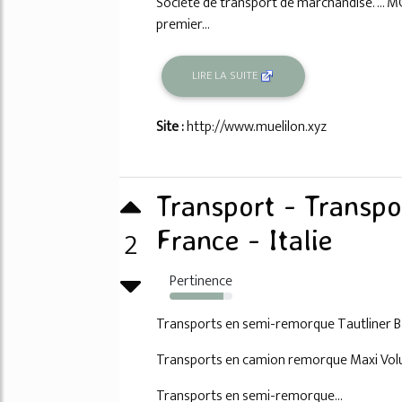
Société de transport de marchandise. ... M
premier...
LIRE LA SUITE
Site :
http://www.muelilon.xyz
Transport - Transpor
2
France - Italie
Pertinence
86%
Transports en semi-remorque Tautliner Bâ
Transports en camion remorque Maxi Volum
Transports en semi-remorque...