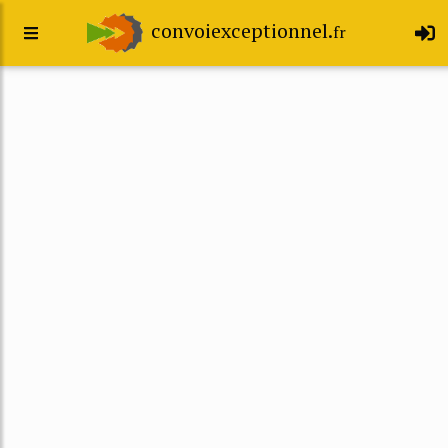
convoiexceptionnel.
fr