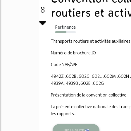
8
routiers et activ
Pertinence
54%
Transports routiers et activités auxiliaire
Numéro de brochure JO
Code NAF/APE
4942Z , 602B , 602G , 602L , 602M , 602N , 60
4939A , 4939B , 602B , 602G
Présentation de la convention collective
La présente collective nationale des transp
les rapports...
LIRE LA SUITE