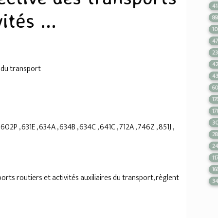
4
ités ...
86
1
4
2
4
s du transport
4
6
17
17
3
2P , 631E , 634A , 634B , 634C , 641C , 712A , 746Z , 851J ,
28
2
11
16
orts routiers et activités auxiliaires du transport, règlent
3