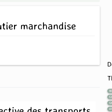
outier marchandise
D
T
18
5
12
ective des transports
41