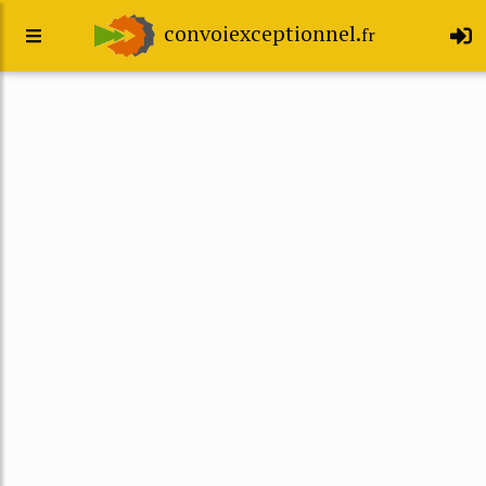
convoiexceptionnel.
fr