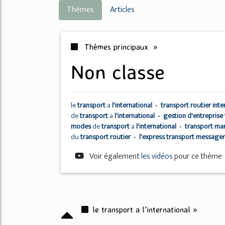
Thèmes
Articles
Thèmes principaux »
non classe
le
transport
a
l'international
•
transport routier int
de
transport
a
l'international
•
gestion d'entreprise
modes
de
transport
a
l'international
•
transport ma
du
transport routier
•
l'express transport message
Voir également
les vidéos
pour ce thème
le transport a l'international »