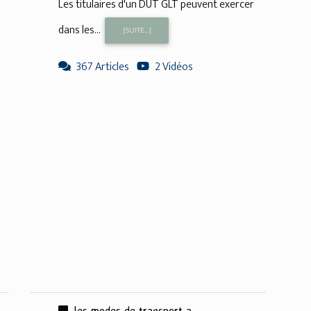
Les titulaires d'un DUT GLT peuvent exercer
dans les...
[SUITE...]
367 Articles
2 Vidéos
les modes de transport a