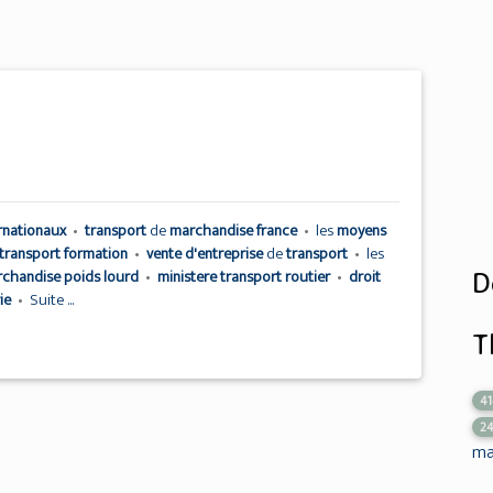
ernationaux
•
transport
de
marchandise france
•
les
moyens
 transport formation
•
vente d'entreprise
de
transport
•
les
D
rchandise poids lourd
•
ministere transport routier
•
droit
rie
•
Suite ...
T
4
2
ma