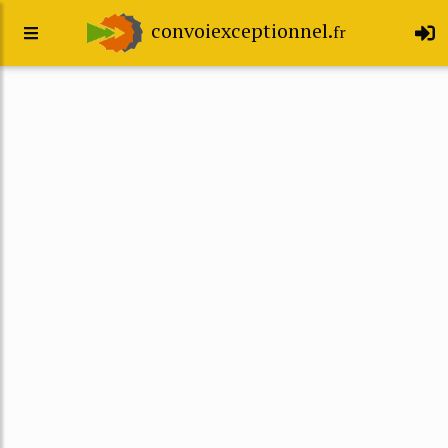
convoiexceptionnel.
fr