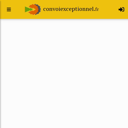
convoiexceptionnel.
fr