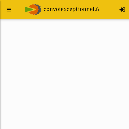
convoiexceptionnel.
fr