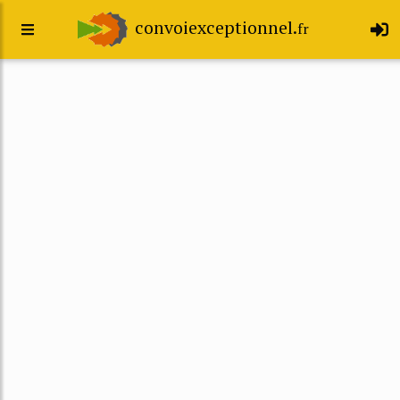
convoiexceptionnel.
fr