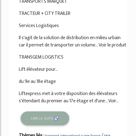
TRANSPORTS MARQUET
TRACTEUR + CITY TRAILER
Services Logistiques
Il s'agit de la solution de distribution en milieu urbain
car il permet de transporter un volume... Voir le produit
TRANSGEM LOGISTICS
Lift élévateur pour...
du 9e au 18e étage
Liftexpress met à votre disposition des élévateurs
s'étendant du premier au 17e étage et d'une... Voir...
LIRE LA SUITE
Thèmes liés :
/
prix
transport international suisse france