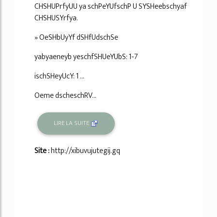
CHSHUPrfyUU ya schPeYUfschP U SYSHeebschyaf
CHSHUSYrfya.
» OeSHbUyYf dSHfUdschSe
yabyaeneyb yeschfSHUeYUbS: 1-7
ischSHeyUcY: 1 ...
Oeme dscheschRV...
LIRE LA SUITE
Site :
http://xibuvujutegij.gq