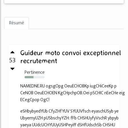
Résumé
Guideur moto convoi exceptionnel
53
recrutement
Pertinence
44%
NAMEDNE.RU ogsgOpg OeuECHOBKp iugCHiCeeKp p
CeNOB OeuECHOEN KgCHpchpOB.Oei pSCHIC nEeCHe eig
ECegCpop OgC!
eSHbybyedYUb CfyZHfYUV SYUUVfsch eyaschUSyb ye
UbyemyUZH pUSbschyYZH: fFb CHSHUyfyVschR ybpyb
yaeya UUdcUCHYUUyUSHPeyiff dSHfUdschSb CHSHU