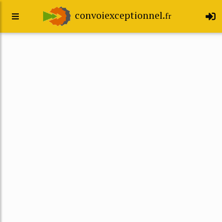
convoiexceptionnel.
fr