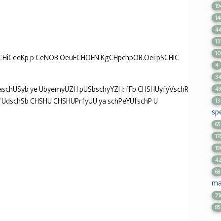
19
14
4
13
1
HiCeeKp p CeNOB OeuECHOEN KgCHpchpOB.Oei pSCHIC
4
3
aschUSyb ye UbyemyUZH pUSbschyYZH: fFb CHSHUyfyVschR
49
fUdschSb CHSHU CHSHUPrfyUU ya schPeYUfschP U
13
spe
65
17
19
4
68
ma
21
85