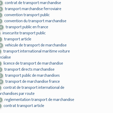
contrat de transport marchandise
4
transport marchandise ferroviaire
6
convention transport public
4
convention du transport marchandise
1
transport public en france
04
insecurite transport public
transport article
4
vehicule de transport de marchandise
8
transport international maritime voiture
cialise
licence de transport de marchandise
transport directs marchandise
6
transport public de marchandises
0
transport de marchandise france
28
contrat de transport international de
rchandises par route
reglementation transport de marchandise
6
contrat transport article