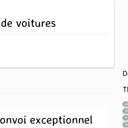
 de voitures
D
T
5
14
onvoi exceptionnel
16
14