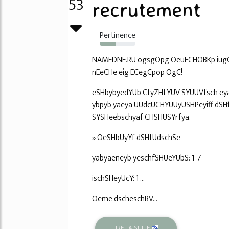
53
recrutement
Pertinence
46%
NAMEDNE.RU ogsgOpg OeuECHOBKp iugC
nEeCHe eig ECegCpop OgC!
eSHbybyedYUb CfyZHfYUV SYUUVfsch ey
ybpyb yaeya UUdcUCHYUUyUSHPeyiff dSH
SYSHeebschyaf CHSHUSYrfya.
» OeSHbUyYf dSHfUdschSe
yabyaeneyb yeschfSHUeYUbS: 1-7
ischSHeyUcY: 1 ...
Oeme dscheschRV...
LIRE LA SUITE