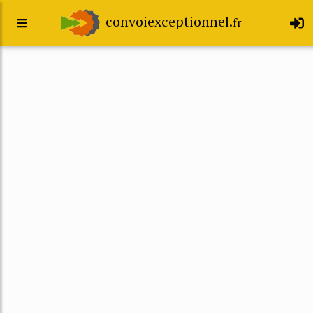
convoiexceptionnel.
fr