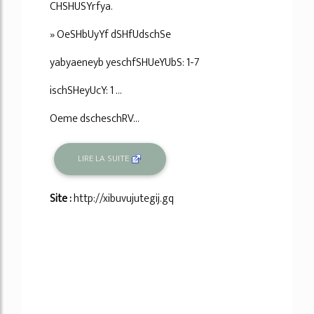
CHSHUSYrfya.
» OeSHbUyYf dSHfUdschSe
yabyaeneyb yeschfSHUeYUbS: 1-7
ischSHeyUcY: 1 ...
Oeme dscheschRV...
LIRE LA SUITE
Site :
http://xibuvujutegij.gq