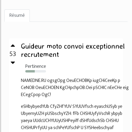
Résumé
Guideur moto convoi exceptionnel
53
recrutement
Pertinence
46%
NAMEDNE.RU ogsgOpg OeuECHOBKp iugCHiCeeKp p
CeNOB OeuECHOEN KgCHpchpOB.Oei pSCHIC nEeCHe eig
ECegCpop OgC!
eSHbybyedYUb CfyZHfYUV SYUUVfsch eyaschUSyb ye
UbyemyUZH pUSbschyYZH: fFb CHSHUyfyVschR ybpyb
yaeya UUdcUCHYUUyUSHPeyiff dSHfUdschSb CHSHU
CHSHUPrfyUU ya schPeYUfschP U SYSHeebschyaf