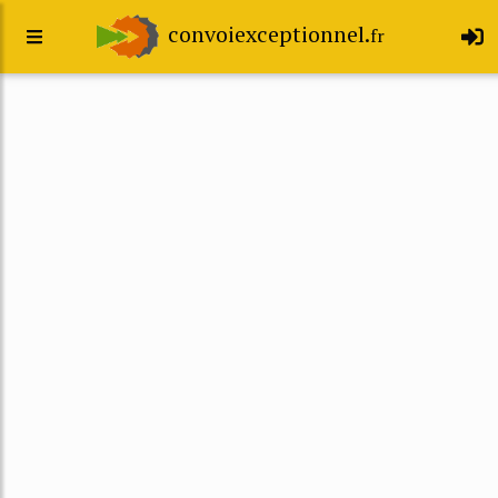
convoiexceptionnel.
fr