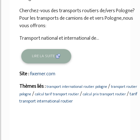
Cherchez-vous des transports routiers de/vers Pologne?
Pour les transports de camions de et vers Pologne, nous
vous offrons:
Transport national et international de...
LIRE LA SUITE
Site :
fixemer.com
Thèmes liés :
/
transport international routier pologne
transport routier
/
/
/
tarif
pologne
calcul tarif transport routier
calcul prix transport routier
transport international routier