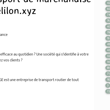
4
lilon.xyz
6
7
76
4
78
rance
19
4
4
ficace au quotidien ? Une société qui s'identifie à votre
3
z vos clients ?
14
89
71
GE est une entreprise de transport routier de tout
18
3
7