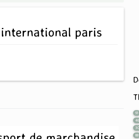
 international paris
D
T
91
4
3
nsport de marchandise
88