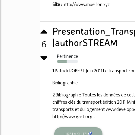
Site :
http://www.muelilon.xyz
Presentation_Trans
6
|authorSTREAM
Pertinence
45%
1 Patrick ROBERT Juin 2011 Le transport ro
Bibliographie:
2 Bibliographie Toutes les données de cett
chiffres clés du transport édition 2011, Mi
transports et du logement www.developp
http://www.gart.org...
LIRE LA SUITE