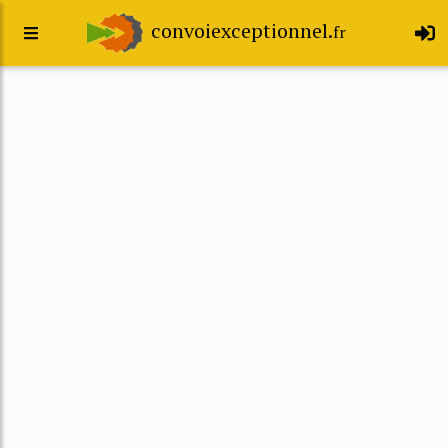
convoiexceptionnel.
fr