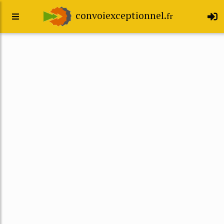
convoiexceptionnel.
fr