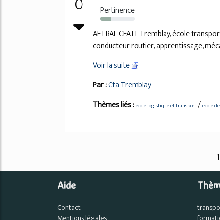
0
Pertinence
31%
AFTRAL CFATL Tremblay, école transport,
conducteur routier, apprentissage, méc
Voir la suite
Par :
Cfa Tremblay
Thèmes liés :
/
ecole logistique et transport
ecole de
1
Aide
Thèm
Contact
transpo
Mentions légales
formati