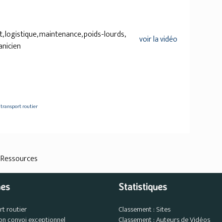
 logistique, maintenance, poids-lourds,
voir la vidéo
anicien
 transport routier
 Ressources
es
Statistiques
rt routier
Classement : Sites
on convoi exceptionnel
Classement : Auteurs de Vidéos